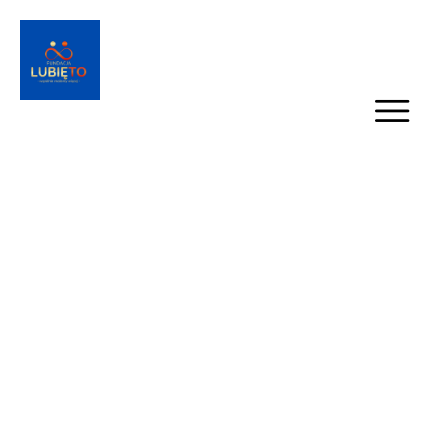
Sekrety wołowiny –
kolacja z warsztatami