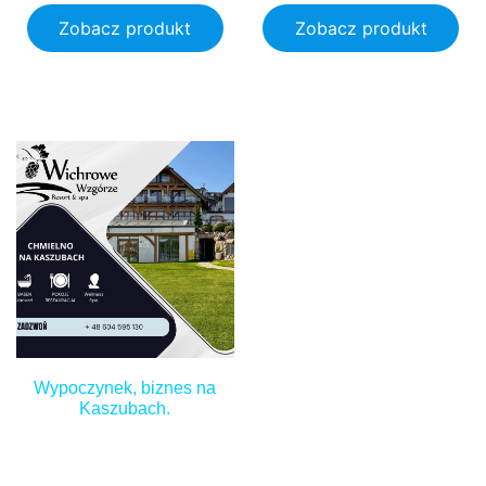
Zobacz produkt
Zobacz produkt
1,000.00
zł
500.00
zł
2,500.00
zł
Wypoczynek, biznes na
Kaszubach.