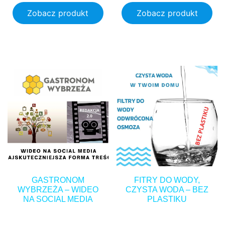
Zobacz produkt
Zobacz produkt
1,000.00
zł
2.40
zł
GASTRONOM
FITRY DO WODY,
WYBRZEŻA – WIDEO
CZYSTA WODA – BEZ
NA SOCIAL MEDIA
PLASTIKU