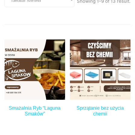
Showing
1–9
of
13
result.
Smażalnia Ryb “Laguna
Sprzątanie bez użycia
Smaków”
chemii