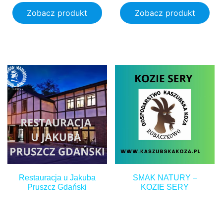
Zobacz produkt
Zobacz produkt
15.00
zł
50.00
zł
Restauracja u Jakuba
SMAK NATURY –
Pruszcz Gdański
KOZIE SERY