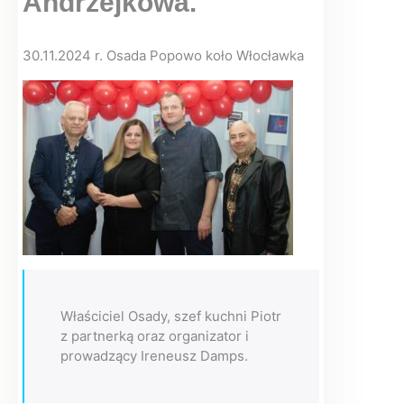
Andrzejkowa.
30.11.2024 r. Osada Popowo koło Włocławka
Właściciel Osady, szef kuchni Piotr
z partnerką oraz organizator i
prowadzący Ireneusz Damps.