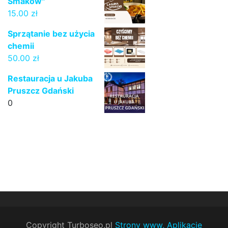
Smaków"
15.00
zł
Sprzątanie bez użycia
chemii
50.00
zł
Restauracja u Jakuba
Pruszcz Gdański
0
Copyright Turboseo.pl
Strony www, Aplikacje