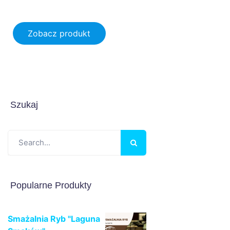
Zobacz produkt
50.00
zł
Szukaj
Popularne Produkty
Smażalnia Ryb "Laguna