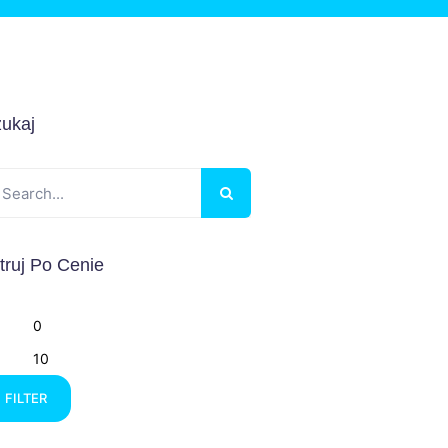
ukaj
ltruj Po Cenie
Min
Max
price
price
FILTER