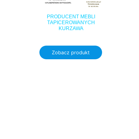
PRODUCENT MEBLI
TAPICEROWANYCH
KURZAWA
Zobacz produkt
2.40
zł