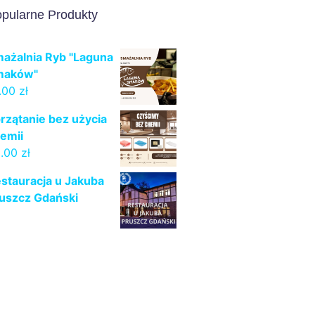
pularne Produkty
ażalnia Ryb "Laguna
maków"
.00
zł
rzątanie bez użycia
emii
0.00
zł
stauracja u Jakuba
uszcz Gdański