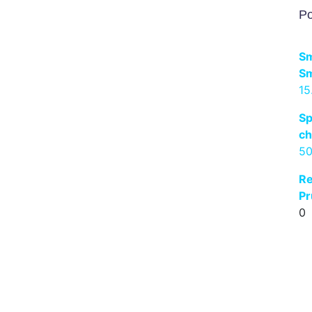
Po
Sm
S
15
Sp
ch
5
Re
Pr
0