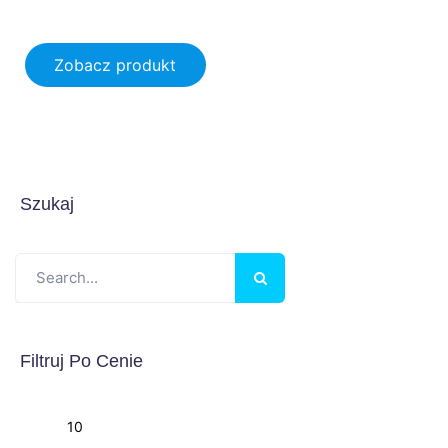
Zobacz produkt
15.00
zł
Szukaj
Filtruj Po Cenie
Min
Max