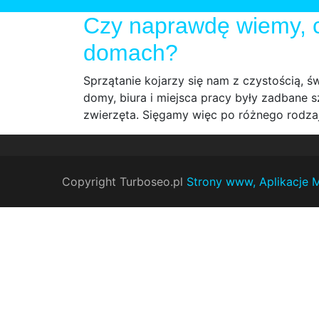
Czy naprawdę wiemy,
domach?
Sprzątanie kojarzy się nam z czystością, 
domy, biura i miejsca pracy były zadbane s
zwierzęta. Sięgamy więc po różnego rodzaj
Copyright Turboseo.pl
Strony www, Aplikacje 