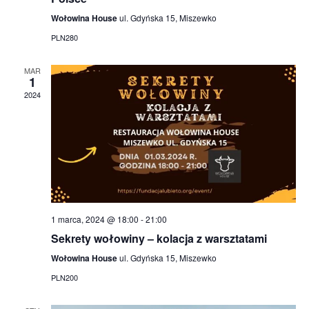
c
Wołowina House
ul. Gdyńska 15, Miszewko
h
PLN280
a
MAR
1
n
2024
d
V
i
e
w
1 marca, 2024 @ 18:00
-
21:00
Sekrety wołowiny – kolacja z warsztatami
s
Wołowina House
ul. Gdyńska 15, Miszewko
N
PLN200
a