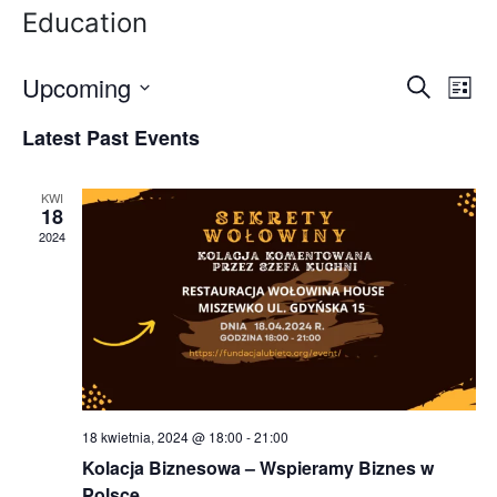
Education
Upcoming
E
Ev
Search
List
Select
Vi
v
Latest Past Events
date.
Na
e
KWI
n
18
2024
t
s
S
e
a
18 kwietnia, 2024 @ 18:00
-
21:00
r
Kolacja Biznesowa – Wspieramy Biznes w
Polsce