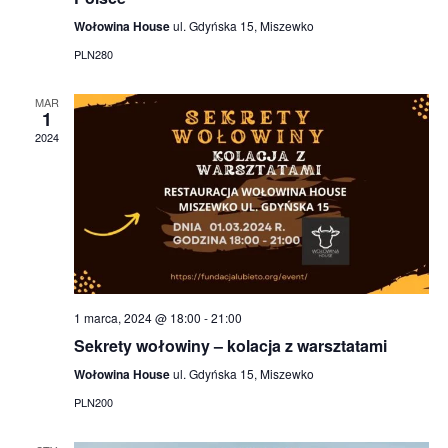
c
Wołowina House
ul. Gdyńska 15, Miszewko
h
PLN280
a
MAR
1
n
2024
d
V
i
e
w
1 marca, 2024 @ 18:00
-
21:00
Sekrety wołowiny – kolacja z warsztatami
s
Wołowina House
ul. Gdyńska 15, Miszewko
N
PLN200
a