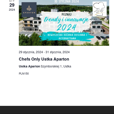
STY
v
29
2024
i
g
a
t
i
29 stycznia, 2024
-
31 stycznia, 2024
Chefs Only Ustka Aparton
o
Ustka Aparton
Szymborskiej 1, Ustka
n
PLN150