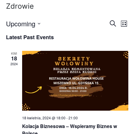
Zdrowie
Upcoming
E
Ev
Search
List
Select
Vi
v
Latest Past Events
date.
Na
e
KWI
n
18
2024
t
s
S
e
a
18 kwietnia, 2024 @ 18:00
-
21:00
r
Kolacja Biznesowa – Wspieramy Biznes w
Polsce