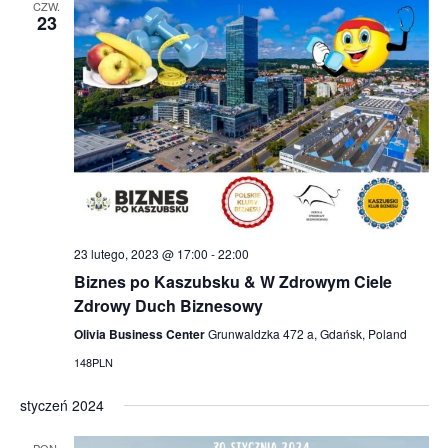
h
CZW.
23
a
n
d
V
i
e
23 lutego, 2023 @ 17:00
-
22:00
w
Biznes po Kaszubsku & W Zdrowym Ciele
s
Zdrowy Duch Biznesowy
Olivia Business Center
Grunwaldzka 472 a, Gdańsk, Poland
N
148PLN
a
styczeń 2024
v