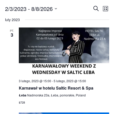
2/3/2023
 - 
8/8/2026
E
Ev
Search
List
Select
Vi
v
luty 2023
date.
Na
e
PT.
3
n
t
s
S
e
3 lutego, 2023 @ 15:00
-
5 lutego, 2023 @ 15:00
a
Karnawał w hotelu Saltic Resort & Spa
r
Łeba
Nadmorska 23a, Łeba, pomorskie, Poland
$728
c