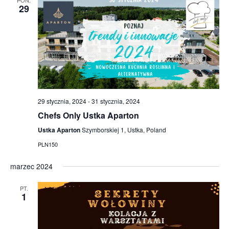
PON.
i
29
g
a
t
i
o
29 stycznia, 2024
-
31 stycznia, 2024
Chefs Only Ustka Aparton
n
Ustka Aparton
Szymborskiej 1, Ustka, Poland
PLN150
marzec 2024
PT.
1