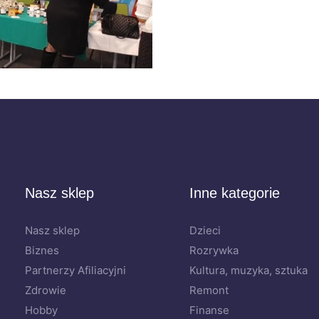
Nasz sklep
Inne kategorie
Nasz sklep
Dzieci
Biznes
Rozrywka
Partnerzy Afiliacyjni
Kultura, muzyka, sztuka
Zdrowie
Remont
Hobby
Finanse