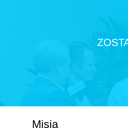
ZOST
Misja