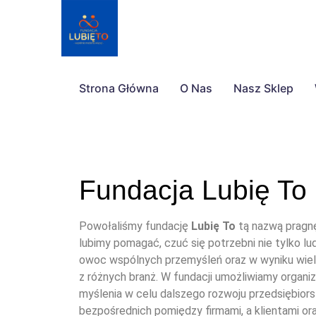
Strona Główna
O Nas
Nasz Sklep
Fundacja Lubię To
Powołaliśmy fundację
Lubię To
tą nazwą pragnę
lubimy pomagać, czuć się potrzebni nie tylko lud
owoc wspólnych przemyśleń oraz w wyniku wiel
z różnych branż
.
W fundacji umożliwiamy organi
myślenia w celu dalszego rozwoju przedsiębio
bezpośrednich pomiędzy firmami, a klientami or