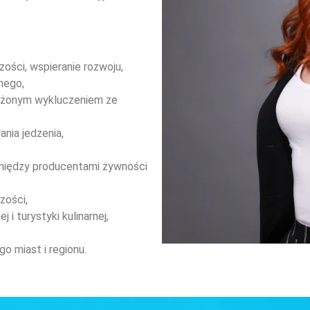
ości, wspieranie rozwoju,
nego,
ożonym wykluczeniem ze
nia jedzenia,
między producentami żywności
zości,
 i turystyki kulinarnej,
go miast i regionu.