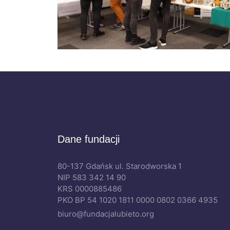
Dane fundacji
80-137 Gdańsk ul. Starodworska 1
NIP 583 342 14 90
KRS 0000885486
PKO BP 54 1020 1811 0000 0802 0366 4935
biuro@fundacjalubieto.org