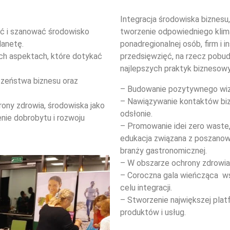
Integracja środowiska biznesu,
nić i szanować środowisko
tworzenie odpowiedniego klima
lanetę.
ponadregionalnej osób, firm i in
ch aspektach, które dotykać
przedsięwzięć, na rzecz pobud
najlepszych praktyk biznesow
czeństwa biznesu oraz
– Budowanie pozytywnego wiz
– Nawiązywanie kontaktów bi
hrony zdrowia, środowiska jako
odsłonie.
nie dobrobytu i rozwoju
– Promowanie
idei zero waste
edukacja związana z poszanow
branży gastronomicznej.
– W obszarze ochrony zdrowia
– Coroczna gala wieńcząca w
celu integracji.
– Stworzenie największej plat
produktów i usług.